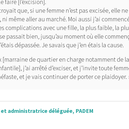
 faire [l’excision].
croyait que, si une femme n’est pas excisée, elle ne
r, ni même aller au marché. Moi aussi j’ai commenc
es complications avec une fille, la plus faible, la pl
ut se passait bien, jusqu’au moment où elle commen
étais dépassée. Je savais que j’en étais la cause.
x [marraine de quartier en charge notamment de l
ntile], j’ai arrêté d’exciser, et j’invite toute femm
faste, et je vais continuer de porter ce plaidoyer. 
 et administratrice déléguée, PADEM