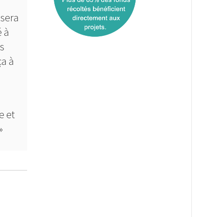
 sera
é à
us
ça à
a
e et
»