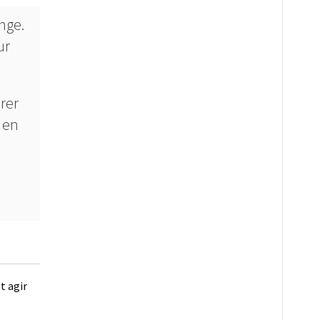
nge.
ur
rer
 en
t agir