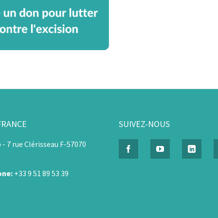
FRANCE
SUIVEZ-NOUS
e
-
7 rue Clérisseau F-57070
one:
+33 9 51 89 53 39