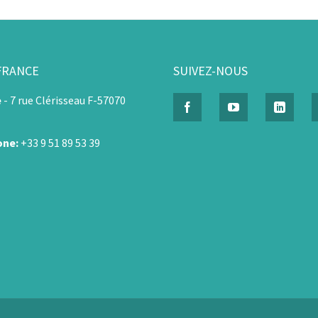
FRANCE
SUIVEZ-NOUS
e
-
7 rue Clérisseau F-57070
one:
+33 9 51 89 53 39