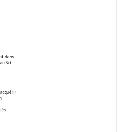
nt dans
au Sri
 acquérir
n.
tés