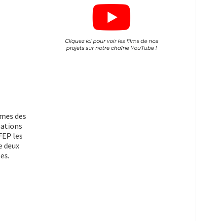
imes des
sations
FEP les
e deux
es.