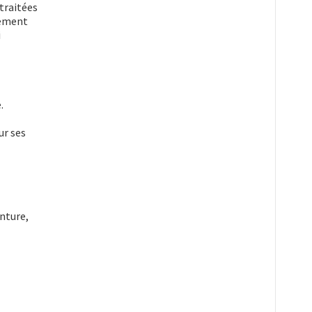
traitées
atement
i
.
ur ses
inture,