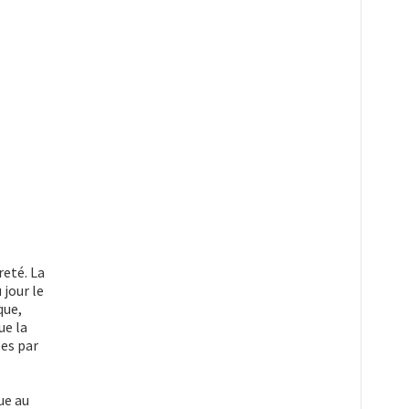
reté. La
jour le
que,
ue la
es par
ue au