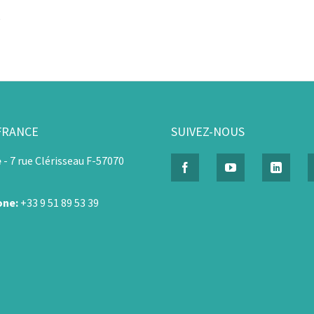
é
FRANCE
SUIVEZ-NOUS
e
-
7 rue Clérisseau F-57070
one:
+33 9 51 89 53 39