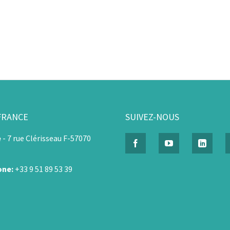
FRANCE
SUIVEZ-NOUS
e
-
7 rue Clérisseau F-57070
one:
+33 9 51 89 53 39