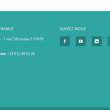
FRANCE
SUIVEZ-NOUS
e
-
7 rue Clérisseau F-57070
one:
+33 9 51 89 53 39