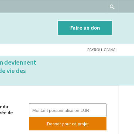
Faire un don
PAYROLL GIVING
on deviennent
e vie des
r du
rée de