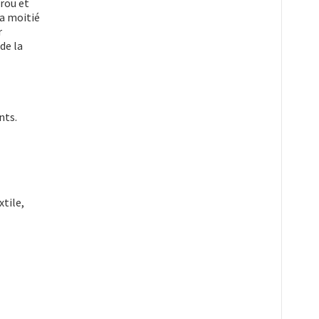
érou et
la moitié
r
de la
nts.
tile,