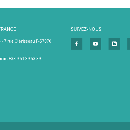
FRANCE
SUIVEZ-NOUS
e
-
7 rue Clérisseau F-57070
one:
+33 9 51 89 53 39